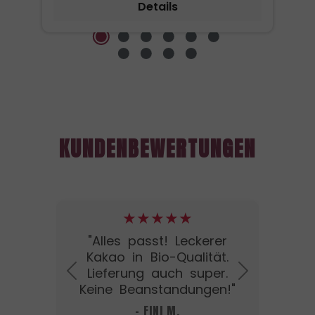
Details
l
E
d
i
.
KUNDENBEWERTUNGEN
s
★★★★★
ate
"Alles passt! Leckerer
"T
ie
Kakao in Bio-Qualität.
Lief
mer
Lieferung auch super.
Previous
Next
d."
Keine Beanstandungen!"
- FINI M.