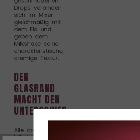
geschmolzenen
Drops verbinden
sich im Mixer
gleichmäßig mit
dem Eis und
geben dem
Milkshake seine
charakteristische,
cremige Textur.
DER
GLASRAND
MACHT DEN
UNTERSCHIED
Alle drei
Milkshakes leben