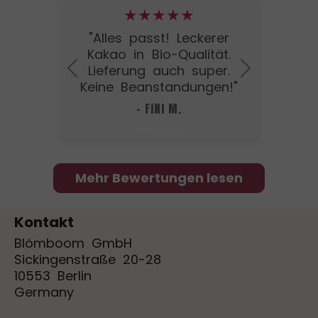
★★★★★
ate
"Alles passt! Leckerer
"T
ie
Kakao in Bio-Qualität.
Lief
mer
Lieferung auch super.
Previous
Next
d."
Keine Beanstandungen!"
- FINI M.
Mehr Bewertungen lesen
Kontakt
Blömboom GmbH
Sickingenstraße 20-28
10553 Berlin
Germany