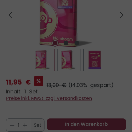
11,95 €
%
13,90 €
(14.03% gespart)
Inhalt:
1 Set
Preise inkl. MwSt. zzgl. Versandkosten
Produkt Anzahl: Gib den gewünschten 
In den Warenkorb
Set