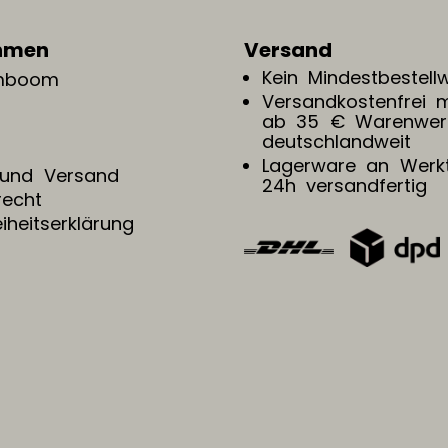
hmen
Versand
Kein Mindestbestell
ömboom
Versandkostenfrei 
ab 35 € Warenwer
deutschlandweit
Lagerware an Werk
 und Versand
24h versandfertig
recht
eiheitserklärung