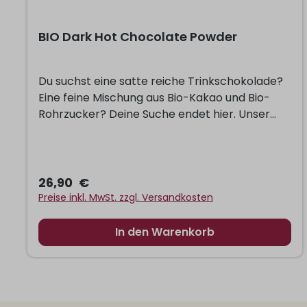
BIO Dark Hot Chocolate Powder
Du suchst eine satte reiche Trinkschokolade?
Eine feine Mischung aus Bio-Kakao und Bio-
Rohrzucker? Deine Suche endet hier. Unser
affenstarker Klassiker überzeugt den Kenner
und labt den Laien. Kompromisslos
schokoladig, mit der Blömboom-typischen
Großzügigkeit im Kakaoanteil. Die dunklere
26,90 €
Variante unseres beliebten Milk Hot Chocolate
Preise inkl. MwSt. zzgl. Versandkosten
Powders für die Freunde des intensiveren
Kakaogeschmacks.
In den Warenkorb