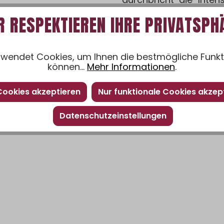
einen frischen, leben
R RESPEKTIEREN IHRE PRIVATSPH
macht den Milkshake
Geschmack.
wendet Cookies, um Ihnen die bestmögliche Funkti
können...
Mehr Informationen
.
 Cookies akzeptieren
Nur funktionale Cookies akzep
Datenschutzeinstellungen