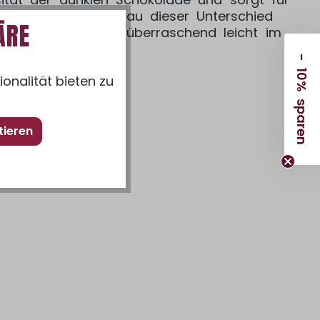
digen Kontrast. Genau dieser Unterschied
ÄRE
 ausgewogen und überraschend leicht im
- 10% sparen
onalität bieten zu
tieren