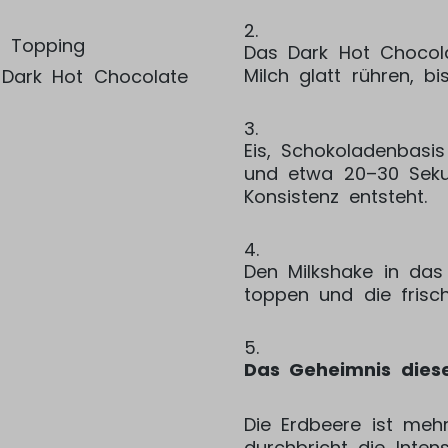
2.
s Topping
Das Dark Hot Chocol
Milch glatt rühren, b
 Dark Hot Chocolate
3.
Eis, Schokoladenbasis
und etwa 20–30 Sekun
Konsistenz entsteht.
4.
Den Milkshake in das 
toppen und die frisch
5.
Das Geheimnis dies
Die Erdbeere ist mehr
durchbricht die Inten