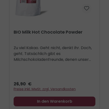
BIO Milk Hot Chocolate Powder
Zu viel Kakao. Geht nicht, denkt ihr. Doch,
geht. Tatsächlich gibt es
Milchschokoladenfreunde, denen unser
dunkles Schokoladenpulver mit 45
"Umdrehungen" zu dunkel ist, die sich eine
etwas leichtere Tasse wünschen. Und weil
bei uns keiner ohne Schokoladenpulver
26,90 €
nach Hause geht, haben wir unsere
Preise inkl. MwSt. zzgl. Versandkosten
klassische "45er" mit Milchpulver
verheiratet und - voila - es ist angerichtet!
In den Warenkorb
Selbstredent alles in Bio und wie immer mit