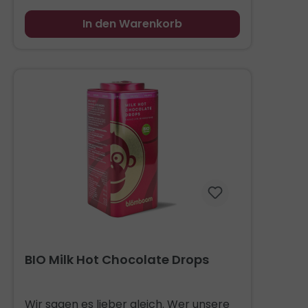
mannigfaltig sind auch die Strategien,
um das Problem in den Griff zu kriegen.
In den Warenkorb
Eventuell macht es Sinn, in ein
Zeitschloss zu investieren. Aber mal im
Ernst: mindestens 41% Bio-Kakao mit
Rohrzucker und Vollmilchpulver: das
klingt nach mehr, oder? Affenstark
eignen sich unsere Milk Hot Chocolate
Drops übrigens auch als Topping auf
Drinks oder als Zutat für Kekse und
Muffins. Angenehm runder
Milchschokoladengeschmack mit
schöner Textur.
BIO Milk Hot Chocolate Drops
Wir sagen es lieber gleich. Wer unsere