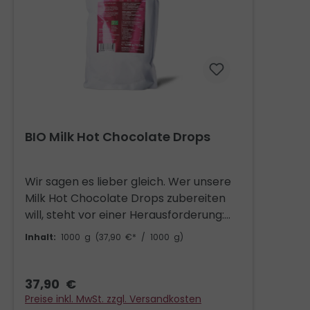
BIO Milk Hot Chocolate Drops
Wir sagen es lieber gleich. Wer unsere
Milk Hot Chocolate Drops zubereiten
will, steht vor einer Herausforderung:
Wie schafft man es, die Milch heiß zu
Inhalt:
1000 g
(37,90 €* / 1000 g)
kriegen, ohne dass man vorher die
Drops aufgegessen hat? So groß die
Zahl unserer Blömboom
37,90 €
Schokoladenfreunde ist, so
Preise inkl. MwSt. zzgl. Versandkosten