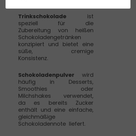
Trinkschokolade
ist
speziell für die
Zubereitung von heißen
Schokoladengetränken
konzipiert und bietet eine
süße, cremige
Konsistenz.
Schokoladenpulver
wird
häufig in Desserts,
Smoothies oder
Milchshakes verwendet,
da es bereits Zucker
enthält und eine einfache,
gleichmäßige
Schokoladennote liefert.