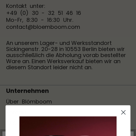
Kontakt unter:
+49 (0) 30 - 32 51 46 16
Mo-Fr, 8:30 - 16:30 Uhr.
contact@bloemboom.com
An unserem Lager- und Werksstandort
Sickingenstr. 20-28 in 10553 Berlin bieten wir
ausschließlich die Abholung vorab bestellter
Ware an. Einen Werksverkauf bieten wir an
diesem Standort leider nicht an.
Unternehmen
Über Blömboom
Kontakt
FAQ
Rezepte