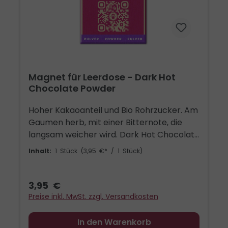
Lebensraum zu geben. Für den
Kühlschrank. Oder verschenkt zusammen
mit einer Dose Drops, als Zugabe, die
hängenbleibt.
Magnet für Leerdose - Dark Hot
Chocolate Powder
Hoher Kakaoanteil und Bio Rohrzucker. Am
Gaumen herb, mit einer Bitternote, die
langsam weicher wird. Dark Hot Chocolate
Powder ist die Sorte für Kakao, der kräftig
Inhalt:
1 Stück
(3,95 €* / 1 Stück)
in der Tasse steht. Der Magnet trägt sie in
Burgundy und Gold, mit dem Blömboom
Affen und dem Bio Siegel. Gedacht als
3,95 €
Kennzeichnung für die Blömboom
Preise inkl. MwSt. zzgl. Versandkosten
Leerdose, funktioniert er genauso am
Kühlschrank oder an der Pinnwand. Das
In den Warenkorb