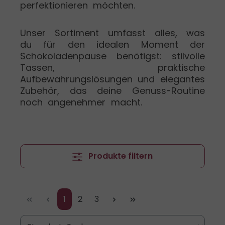
perfektionieren möchten.
Unser Sortiment umfasst alles, was
du für den idealen Moment der
Schokoladenpause benötigst: stilvolle
Tassen, praktische
Aufbewahrungslösungen und elegantes
Zubehör, das deine Genuss-Routine
noch angenehmer macht.
Produkte filtern
Seite
Seite
Seite
1
2
3