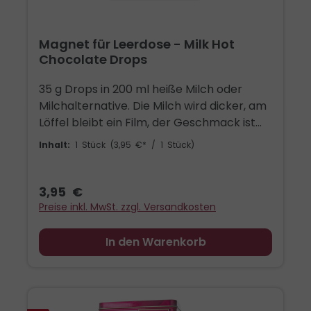
Magnet für Leerdose - Milk Hot
Chocolate Drops
35 g Drops in 200 ml heiße Milch oder
Milchalternative. Die Milch wird dicker, am
Löffel bleibt ein Film, der Geschmack ist
weich mit einem Kakaokern, der
Inhalt:
1 Stück
(3,95 €* / 1 Stück)
nachzieht. Bio Milchschokolade mit
Vollmilch und Rohrzucker, portioniert in
Drops, die sich in der Tasse auflösen. Der
3,95 €
Magnet trägt diese Sorte in Burgundy und
Preise inkl. MwSt. zzgl. Versandkosten
Gold, mit dem Blömboom Affen und dem
Bio Siegel. Er kennzeichnet die Blömboom
In den Warenkorb
Leerdose oder haftet dort, wo er gesehen
wird: Kühlschrank, Pinnwand, Whiteboard.
Flach, rechteckig, abgerundete Ecken.
Wer Blömboom kauft, unterstützt auch die