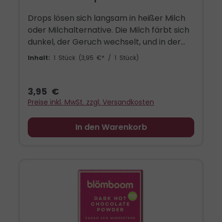
Drops lösen sich langsam in heißer Milch
oder Milchalternative. Die Milch färbt sich
dunkel, der Geruch wechselt, und in der
Tasse entsteht eine Trinkschokolade mit
Inhalt:
1 Stück
(3,95 €* / 1 Stück)
hohem Kakaoanteil und Bio Rohrzucker. 35
g Drops auf 200 ml genügen. Der Magnet
steht für genau diese Sorte: dunkle Bio
3,95 €
Schokolade, portioniert in Drops. In
Preise inkl. MwSt. zzgl. Versandkosten
Burgundy und Gold gestaltet, mit dem
Blömboom Affen und dem Bio Siegel. Er
In den Warenkorb
kennzeichnet die Blömboom Leerdose
oder haftet am Kühlschrank, am
Whiteboard, an der Pinnwand. Flach,
rechteckig, abgerundete Ecken.
Blömboom unterstützt seit Jahren die
Chimfunshi Wildlife Orphanage in Sambia.
Jedes Produkt trägt dazu bei, verwaisten
Schimpansen einen geschützten