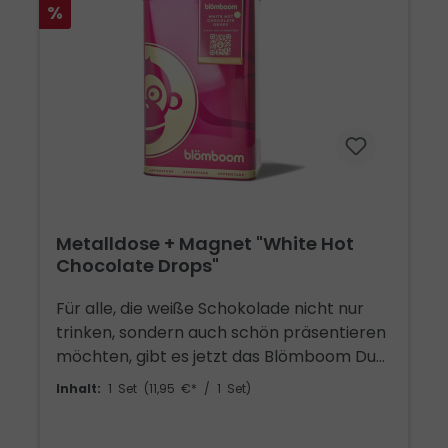
%
Chimfunshi Wildlife Orphanage in Sambia,
wo verwaiste Schimpansen ein
artgerechtes Zuhause finden. Für den
Kühlschrank, als Markierung: hier wohnt
jemand, der Drops dem Pulver vorzieht.
Oder als kleines Geschenk für jemanden,
der das auch tut.
Metalldose + Magnet "White Hot
Chocolate Drops"
Für alle, die weiße Schokolade nicht nur
trinken, sondern auch schön präsentieren
möchten, gibt es jetzt das Blömboom Duo
zur White Hot Chocolate Drops Sorte. Die
Inhalt:
1 Set
(11,95 €* / 1 Set)
passende Dose bietet euren leckeren
Drops ein frisches, gut geschütztes