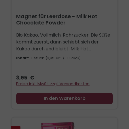
Magnet für Leerdose - Milk Hot
Chocolate Powder
Bio Kakao, Vollmilch, Rohrzucker. Die Süße
kommt zuerst, dann schiebt sich der
Kakao durch und bleibt. Milk Hot
Chocolate Powder ist die Sorte, bei der
Inhalt:
1 Stück
(3,95 €* / 1 Stück)
Milch und Kakao in der Tasse um den
Vordergrund ringen. Zwei Teelöffel, heiße
Milch oder Milchalternative, umrühren. Der
3,95 €
Magnet zeigt diese Sorte in Burgundy und
Preise inkl. MwSt. zzgl. Versandkosten
Gold, mit dem Blömboom Affen und dem
Bio Siegel. Er passt auf die Blömboom
In den Warenkorb
Leerdose als Kennzeichnung und haftet
genauso an Kühlschrank, Whiteboard oder
Pinnwand. Flach, rechteckig, abgerundete
Ecken, im Farbton der Dose. Hinter dem