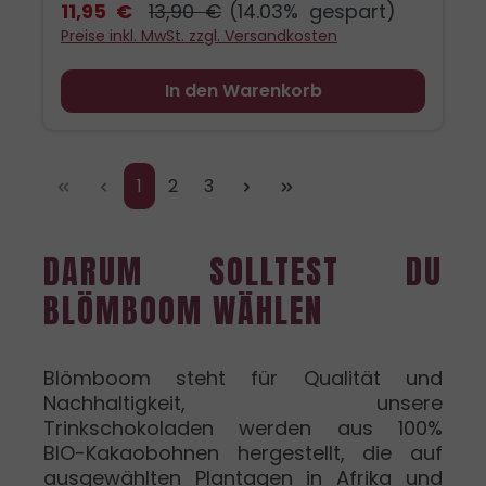
Zuhause und bringt mit ihrem hellen,
11,95 €
13,90 €
(14.03% gespart)
freundlichen Design einen warmen Akzent
Preise inkl. MwSt. zzgl. Versandkosten
in eure Küche. Der abgestimmte Magnet
ergänzt das Set und sorgt dafür, dass ein
In den Warenkorb
kleines Stück Blömboom Stimmung dort
landet, wo ihr es gern seht. Das Set
beinhaltet: - Blömboom - Gastronomie -
Seite
Seite
Seite
1
2
3
Metalldose für Refillbeutel - Blömboom
Magnet "White Hot Chocolate Drops"
DARUM SOLLTEST DU
BLÖMBOOM WÄHLEN
Blömboom steht für Qualität und
Nachhaltigkeit, unsere
Trinkschokoladen werden aus 100%
BIO-Kakaobohnen hergestellt, die auf
ausgewählten Plantagen in Afrika und